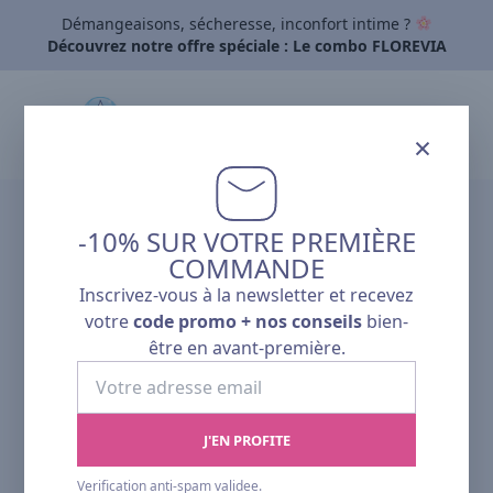
Démangeaisons, sécheresse, inconfort intime ?
Découvrez notre offre spéciale : Le combo FLOREVIA
×
-10% SUR VOTRE PREMIÈRE
COMMANDE
Inscrivez-vous à la newsletter et recevez
votre
code promo + nos conseils
bien-
être en avant-première.
Votre
adresse
email
J'EN PROFITE
Verification anti-spam validee.