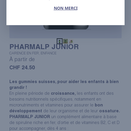
NON MERCI
PHARMALP JUNIOR
CARENCE EN FER, ENFANCE
À partir de
CHF
24.50
Les gummies suisses, pour aider les enfants à bien
grandir !
En pleine période de
croissance,
les enfants ont des
besoins nutritionnels spécifiques, notamment en
micronutriments et vitamines pour assurer le
bon
développement
de leur organisme et de leur
ossature.
PHARMALP JUNIOR
un complément alimentaire à base
de spiruline riche en fer, d’ortie et de vitamines B2, C et D
pour accompagner, dès 4 ans :