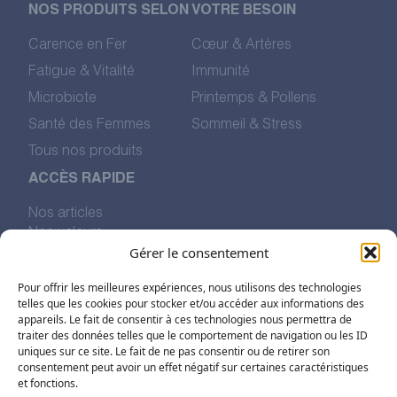
NOS PRODUITS SELON VOTRE BESOIN
Carence en Fer
Cœur & Artères
Fatigue & Vitalité
Immunité
Microbiote
Printemps & Pollens
Santé des Femmes
Sommeil & Stress
Tous nos produits
ACCÈS RAPIDE
Nos articles
Nos valeurs
Gérer le consentement
L’histoire de Pharmalp
Nous trouver
Pour offrir les meilleures expériences, nous utilisons des technologies
telles que les cookies pour stocker et/ou accéder aux informations des
appareils. Le fait de consentir à ces technologies nous permettra de
SUIVEZ-NOUS SUR LES RÉSEAUX
traiter des données telles que le comportement de navigation ou les ID
uniques sur ce site. Le fait de ne pas consentir ou de retirer son
consentement peut avoir un effet négatif sur certaines caractéristiques
et fonctions.