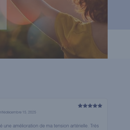
Note
5
sur
ifié
décembre 15, 2025
5
té une amélioration de ma tension artérielle. Très