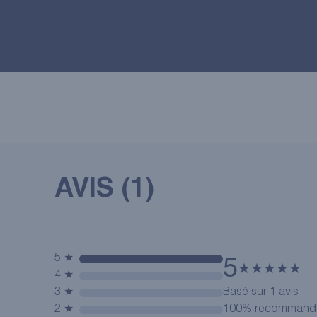
AVIS (1)
5 ★
5
★
★
★
★
★
4 ★
3 ★
Basé sur 1 avis
2 ★
100% recommanden