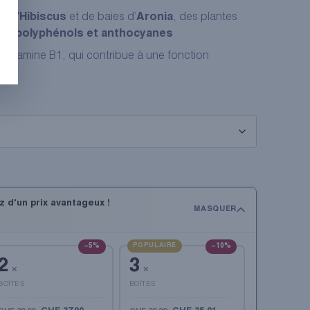
es d
’Hibiscus
et de baies d’
Aronia
, des plantes
s en
polyphénols et anthocyanes
 (vitamine B1, qui contribue à une fonction
ez d'un prix avantageux !
MASQUER
−5%
POPULAIRE
−10%
2
3
×
×
BOÎTES
BOÎTES