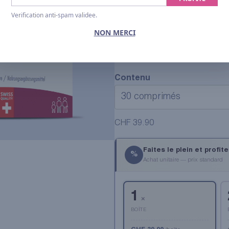
email
A base de sommités fleuri
Verification anti-spam validee.
ayant l’intérêt d’être titrée
NON MERCI
Associées à de la thiamine
cardiaque normale)
Contenu
CHF
39.90
Faites le plein et profit
%
Achat unitaire — prix standard
1
×
BOÎTE