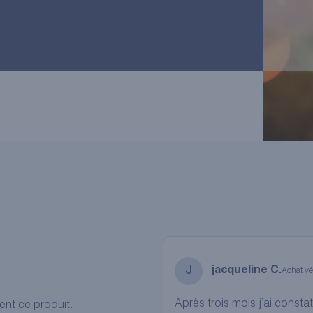
J
jacqueline C.
Achat vér
Après trois mois j’ai consta
t ce produit.