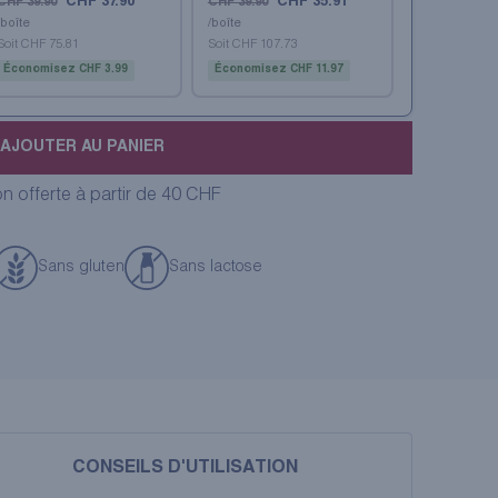
CHF 37.90
CHF 35.91
CHF 39.90
CHF 39.90
/boîte
/boîte
Soit CHF 75.81
Soit CHF 107.73
Économisez CHF 3.99
Économisez CHF 11.97
AJOUTER AU PANIER
on offerte à partir de 40 CHF
Sans gluten
Sans lactose
CONSEILS D'UTILISATION