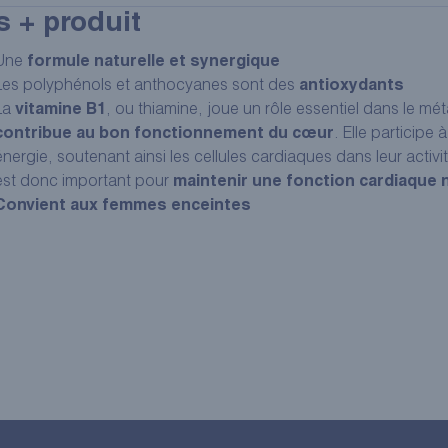
s + produit
Une
formule naturelle et synergique
Les polyphénols et anthocyanes sont des
antioxydants
La
vitamine B1
, ou thiamine, joue un rôle essentiel dans le m
contribue au bon fonctionnement du cœur
. Elle participe
énergie, soutenant ainsi les cellules cardiaques dans leur acti
est donc important pour
maintenir une fonction cardiaque 
Convient aux femmes enceintes