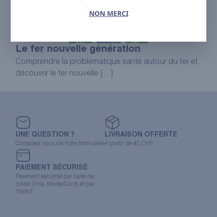
NON MERCI
Le fer nouvelle génération
Comprendre la problématique santé autour du fer et
découvrir le fer nouvelle […]
UNE QUESTION ?
LIVRAISON OFFERTE
Contactez nous via notre formulaire
À partir de 40 CHF
PAIEMENT SÉCURISÉ
Paiement sécurisé par carte de
crédit (Visa, MasterCard) et par
TWINT