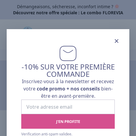
Démangeaisons, sécheresse, inconfort intime ?
Découvrez notre offre spéciale : Le combo FLOREVIA
×
Accueil
›
-10% SUR VOTRE PREMIÈRE
COMMANDE
L'actualité Pharmalp
Inscrivez-vous à la newsletter et recevez
ARCHIVES
votre
code promo + nos conseils
bien-
être en avant-première.
Votre
adresse
email
J'EN PROFITE
Verification anti-spam validee.