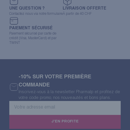
UNE QUESTION ?
LIVRAISON OFFERTE
Contactez nous via notre formulaire
À partir de 40 CHF
PAIEMENT SÉCURISÉ
Paiement sécurisé par carte de
crédit (Visa, MasterCard) et par
TWINT
-10% SUR VOTRE PREMIÈRE
COMMANDE
Inscrivez-vous à la newsletter Pharmalp et profitez de
votre code promo, nos nouveautés et bons plans.
Votre
adresse
email
J'EN PROFITE