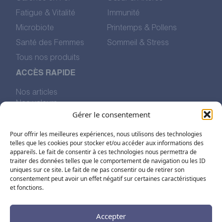
Fatigue & Vitalité
Immunité
Microbiote
Printemps & Pollens
Santé des Femmes
Sommeil & Stress
Tous nos produits
ACCÈS RAPIDE
Nos articles
Nos valeurs
Gérer le consentement
L’histoire de Pharmalp
Nous trouver
Pour offrir les meilleures expériences, nous utilisons des technologies
telles que les cookies pour stocker et/ou accéder aux informations des
appareils. Le fait de consentir à ces technologies nous permettra de
SUIVEZ-NOUS SUR LES RÉSEAUX
traiter des données telles que le comportement de navigation ou les ID
uniques sur ce site. Le fait de ne pas consentir ou de retirer son
consentement peut avoir un effet négatif sur certaines caractéristiques
et fonctions.
Accepter