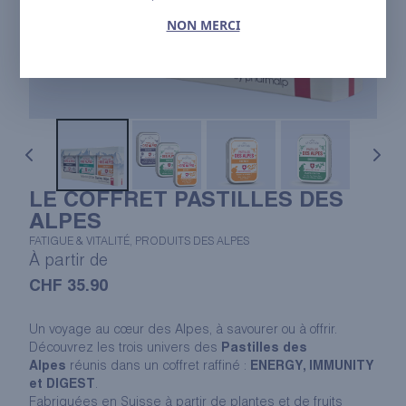
NON MERCI
LE COFFRET PASTILLES DES
ALPES
FATIGUE & VITALITÉ, PRODUITS DES ALPES
À partir de
CHF
35.90
Un voyage au cœur des Alpes, à savourer ou à offrir.
Découvrez les trois univers des
Pastilles des
Alpes
réunis dans un coffret raffiné :
ENERGY, IMMUNITY
et DIGEST
.
Fabriquées en Suisse à partir de plantes et de fruits