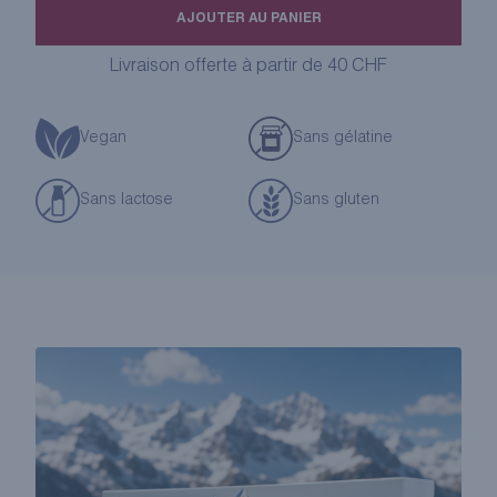
de
AJOUTER AU PANIER
LE
COFFRET
Livraison offerte à partir de 40 CHF
PASTILLES
DES
ALPES
Vegan
Sans gélatine
Sans lactose
Sans gluten