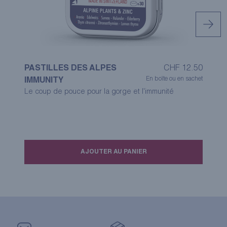
PASTILLES DES ALPES
CHF
12.50
P
En boîte ou en sachet
IMMUNITY
D
Le coup de pouce pour la gorge et l'immunité
Le
di
AJOUTER AU PANIER