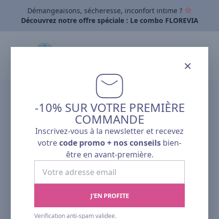
Démangeaisons, sécheresse, inconfort intime ?
Découvrez notre offre spéciale : Le combo FLOREVIA
×
-10% SUR VOTRE PREMIÈRE
NOUVEAUTÉ
COMMANDE
Inscrivez-vous à la newsletter et recevez
votre
code promo + nos conseils
bien-
être en avant-première.
Votre
adresse
email
J'EN PROFITE
Verification anti-spam validee.