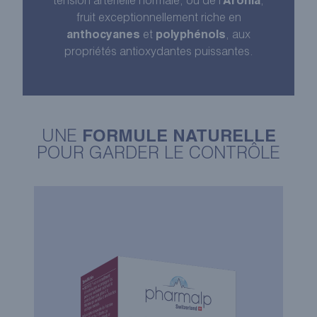
tension artérielle normale, ou de l’
Aronia
,
fruit exceptionnellement riche en
anthocyanes
et
polyphénols
, aux
propriétés antioxydantes puissantes.
UNE
FORMULE NATURELLE
POUR GARDER LE CONTRÔLE