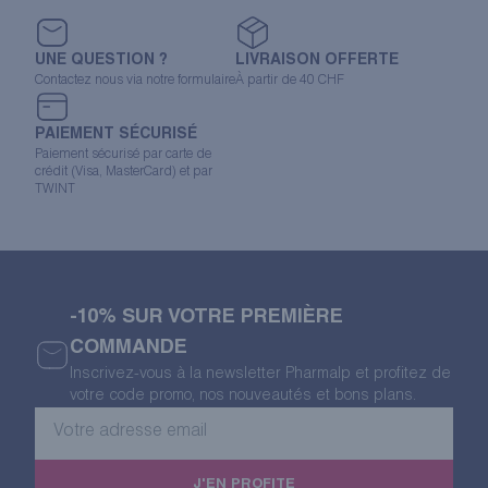
UNE QUESTION ?
LIVRAISON OFFERTE
Contactez nous via notre formulaire
À partir de 40 CHF
PAIEMENT SÉCURISÉ
Paiement sécurisé par carte de
crédit (Visa, MasterCard) et par
TWINT
-10% SUR VOTRE PREMIÈRE
COMMANDE
Inscrivez-vous à la newsletter Pharmalp et profitez de
votre code promo, nos nouveautés et bons plans.
Votre
adresse
email
J'EN PROFITE