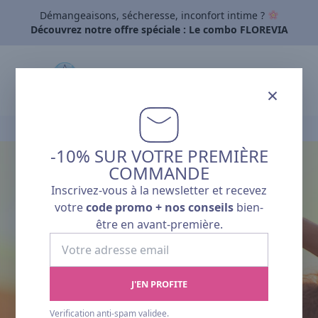
Démangeaisons, sécheresse, inconfort intime ?
Découvrez notre offre spéciale : Le combo FLOREVIA
×
Accueil
›
Cœur & Artères
-10% SUR VOTRE PREMIÈRE
COMMANDE
Inscrivez-vous à la newsletter et recevez
votre
code promo + nos conseils
bien-
CŒUR & ARTÈRES
être en avant-première.
Votre
adresse
email
J'EN PROFITE
Verification anti-spam validee.