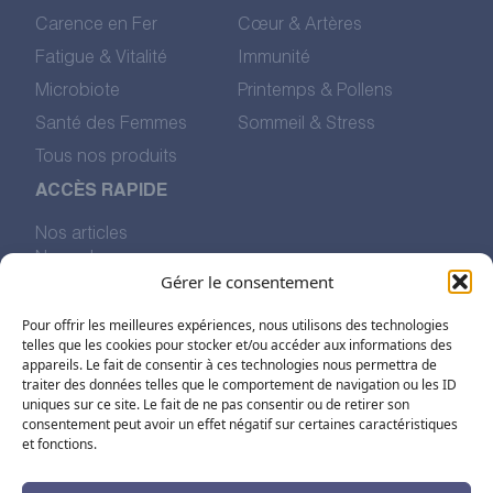
Carence en Fer
Cœur & Artères
Fatigue & Vitalité
Immunité
Microbiote
Printemps & Pollens
Santé des Femmes
Sommeil & Stress
Tous nos produits
ACCÈS RAPIDE
Nos articles
Nos valeurs
Gérer le consentement
L’histoire de Pharmalp
Nous trouver
Pour offrir les meilleures expériences, nous utilisons des technologies
telles que les cookies pour stocker et/ou accéder aux informations des
appareils. Le fait de consentir à ces technologies nous permettra de
SUIVEZ-NOUS SUR LES RÉSEAUX
traiter des données telles que le comportement de navigation ou les ID
uniques sur ce site. Le fait de ne pas consentir ou de retirer son
consentement peut avoir un effet négatif sur certaines caractéristiques
et fonctions.