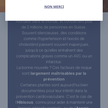
NON MERCI
PREVENIR C’EST AGIR
. Les maladies
cardiovasculaires sont la première cause de
mortalité dans le monde, et concernent plus
de 2 millions de personnes en Suisse.
Souvent silencieuses, des conditions
comme l’hypertension et l’excès de
cholestérol passent souvent inaperçues,
jusqu’à ce qu’elles entraînent des
complications graves comme un AVC ou un
infarctus.
La bonne nouvelle ? Ces facteurs de risque
sont
largement maîtrisables par la
prévention
Certaines plantes sont aujourd’hui bien
documentées pour leur intérêt dans la
prévention cardiovasculaire. C’est le cas de
l’
Hibiscus
, connu pour aider à maintenir une