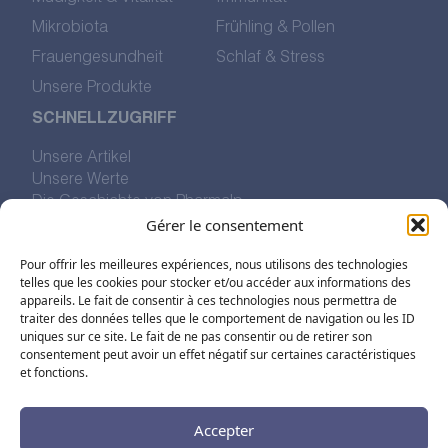
Mikrobiota
Frühling & Pollen
Frauengesundheit
Schlaf & Stress
Unsere Produkte
SCHNELLZUGRIFF
Unsere Artikel
Unsere Werte
Die Geschichte von Pharmalp
Gérer le consentement
Uns finden
Pour offrir les meilleures expériences, nous utilisons des technologies
FOLGEN SIE UNS IN DEN SOZIALEN
telles que les cookies pour stocker et/ou accéder aux informations des
appareils. Le fait de consentir à ces technologies nous permettra de
NETZWERKEN
traiter des données telles que le comportement de navigation ou les ID
uniques sur ce site. Le fait de ne pas consentir ou de retirer son
consentement peut avoir un effet négatif sur certaines caractéristiques
et fonctions.
Accepter