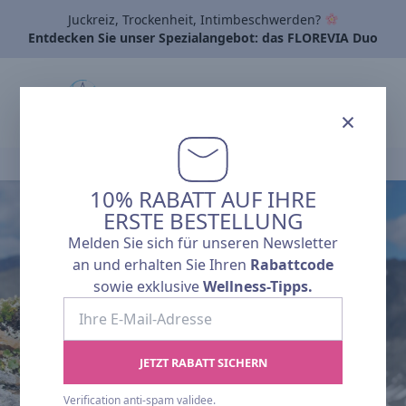
Juckreiz, Trockenheit, Intimbeschwerden?
Entdecken Sie unser Spezialangebot: das FLOREVIA Duo
×
Startseite
›
Unsere Artikel
›
Ausgeglichen im Geist – Wohlbefinden 
10% RABATT AUF IHRE
ERSTE BESTELLUNG
L'actualité Pharmalp
Melden Sie sich für unseren Newsletter
AUSGEGLICHEN
an und erhalten Sie Ihren
Rabattcode
sowie exklusive
Wellness-Tipps.
IM GEIST –
Ihre
E-
WOHLBEFINDEN
Mail-
JETZT RABATT SICHERN
IM KÖRPER, DIE
Adresse
Verification anti-spam validee.