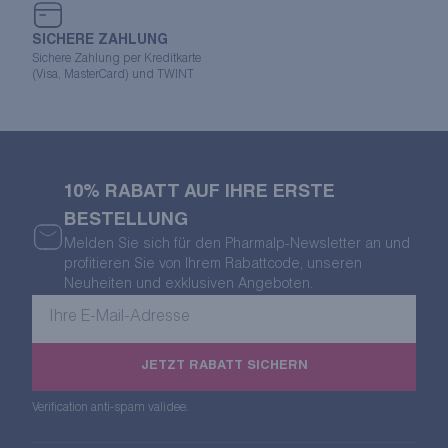
SICHERE ZAHLUNG
Sichere Zahlung per Kreditkarte
(Visa, MasterCard) und TWINT
10% RABATT AUF IHRE ERSTE
BESTELLUNG
Melden Sie sich für den Pharmalp-Newsletter an und
profitieren Sie von Ihrem Rabattcode, unseren
Neuheiten und exklusiven Angeboten.
Ihre
E-
Mail-
JETZT RABATT SICHERN
Adresse
Verification anti-spam validee.